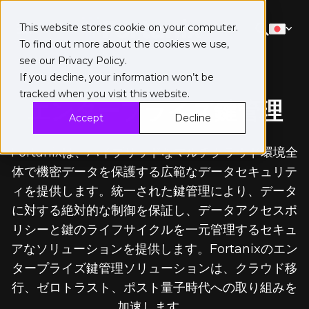
This website stores cookie on your computer.
To find out more about the cookies we use,
see our
Privacy Policy
.
If you decline, your information won’t be
tracked when you visit this website.
エンタープライズ鍵管理
Accept
Decline
Fortanixは、ハイブリッドなマルチクラウド環境全
体で機密データを保護する広範なデータセキュリテ
ィを提供します。統一された鍵管理により、データ
に対する絶対的な制御を保証し、データアクセスポ
リシーと鍵のライフサイクルを一元管理するセキュ
アなソリューションを提供します。Fortanixのエン
タープライズ鍵管理ソリューションは、クラウド移
行、ゼロトラスト、ポスト量子時代への取り組みを
加速します。