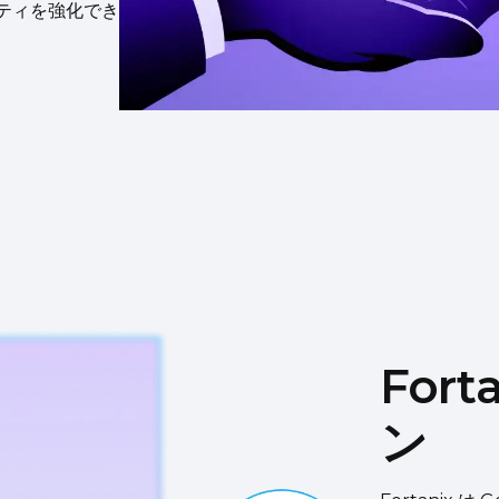
ティを強化でき
For
ン