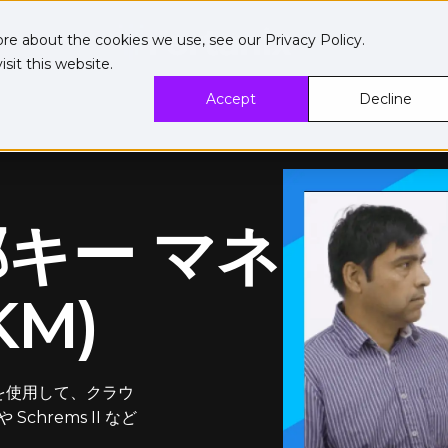
ore about the cookies we use, see our
Privacy Policy
.
sit this website.
Accept
Decline
外部キー マネ
KM)
) を使用して、クラウ
hrems II など