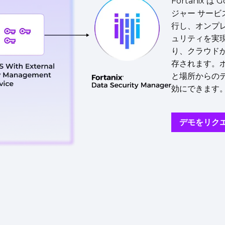
Fortanix は 
ジャー サー
行し、オンプ
ュリティを実
り、クラウドから離
存されます。
と場所からの
効にできます
デモをリク