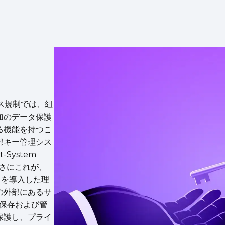
アンス規制では、組
加のデータ保護
る機能を持つこ
部キー管理シス
-System
まさにこれが、
ビスを導入した理
の外部にあるサ
て保存および管
保護し、プライ