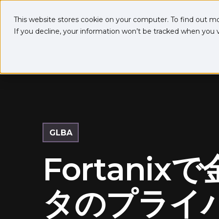
This website stores cookie on your computer. To find out m
If you decline, your information won’t be tracked when you vi
GLBA
Fortanix
タのプライ