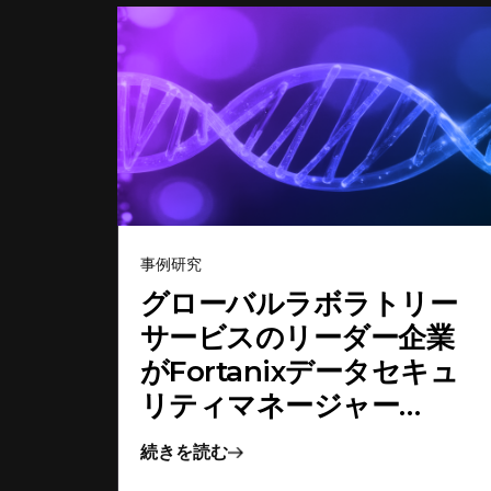
事例研究
グローバルラボラトリー
サービスのリーダー企業
がFortanixデータセキュ
リティマネージャー
(DSM)で世界中のデータ
続きを読む
を保護