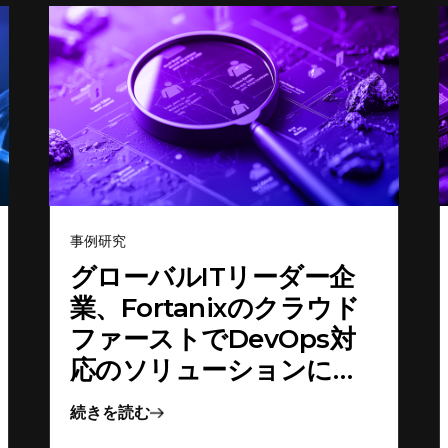
事例研究
グローバルITリーダー企
業、Fortanixのクラウド
ファーストでDevOps対
応のソリューションによ
りセキュリティとコンプ
続きを読む
ライアンスを実現