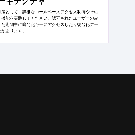
ーキテクチャ
対策として、詳細なロールベースアクセス制御やその
ィ機能を実装してください。認可されたユーザーのみ
れた期間中に暗号化キーにアクセスしたり復号化デー
要があります。