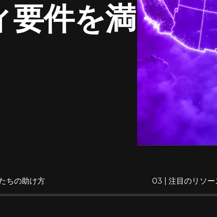
ィ要件を満
 私たちの助け方
03 | 注目のリソー