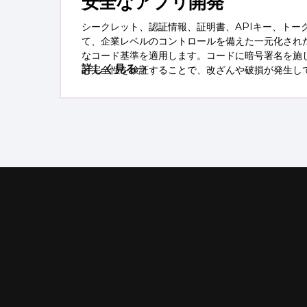
安全なアプリ開発
シークレット、認証情報、証明書、APIキー、トー
て、企業レベルのコントロールを備えた一元化され
なコード基準を適用します。コードに暗号署名を施
詳しく見る
と完全性を検証することで、改ざんや破損が発生し