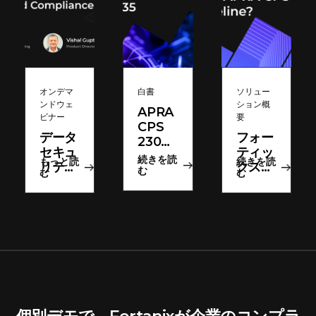
オンデマ
白書
ソリュー
ンドウェ
ション概
APRA
ビナー
要
CPS
データ
フォー
230お
セキュ
ティッ
よび
続きを読
もっと読
続きを読
リテ
クスが
CPS
む
む
む
ィ-as-
APRA
234/235
a-サー
CPS
準拠：
ビス:
230ガ
予防的
データ
イドラ
保護ポ
セ和D
インの
リシー
安全と
要件を
と手順
規制遵
満たす
守への
ための
簡単な
支援方
道
法