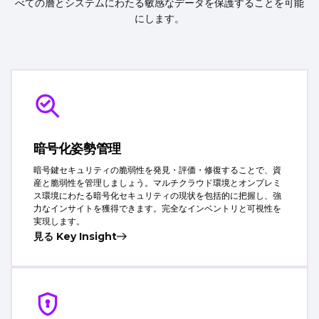
べ
て
の
層
と
シ
ス
テ
ム
に
わ
た
る
敏
感
な
デ
ー
タ
を
保
護
す
る
こ
と
を
可
能
に
し
ま
す
。
暗号化姿勢管理
暗号鍵セキュリティの脆弱性を発見・評価・修復することで、資
産と脆弱性を管理しましょう。マルチクラウド環境とオンプレミ
ス環境にわたる暗号化セキュリティの現状を包括的に把握し、強
力なインサイトを獲得できます。完全なインベントリと可視性を
実現します。
見る Key Insight