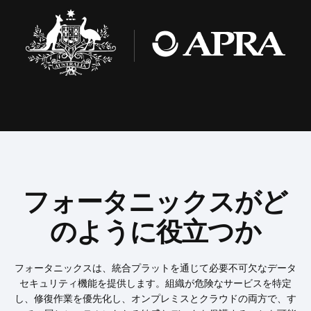
フォータニックスがど
のように役立つか
フ
ォ
ー
タ
ニ
ッ
ク
ス
は
、
統
合
プ
ラ
ッ
ト
を
通
じ
て
必
要
不
可
欠
な
デ
ー
タ
セ
キ
ュ
リ
テ
ィ
機
能
を
提
供
し
ま
す
。
組
織
が
危
険
な
サ
ー
ビ
ス
を
特
定
し
、
修
復
作
業
を
優
先
化
し
、
オ
ン
プ
レ
ミ
ス
と
ク
ラ
ウ
ド
の
両
方
で
、
す