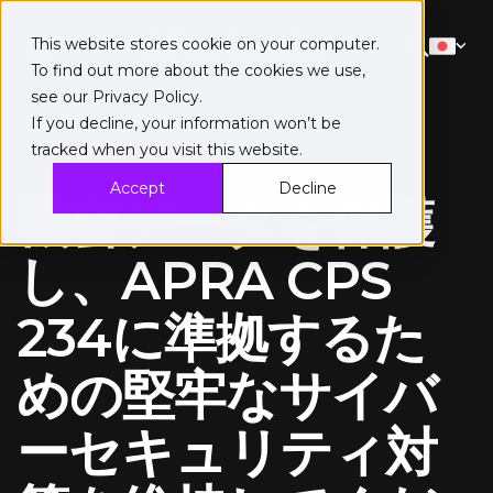
This website stores cookie on your computer.
To find out more about the cookies we use,
see our
Privacy Policy
.
If you decline, your information won’t be
tracked when you visit this website.
APRA
Accept
Decline
機密データを保護
し、APRA CPS
234に準拠するた
めの堅牢なサイバ
ーセキュリティ対