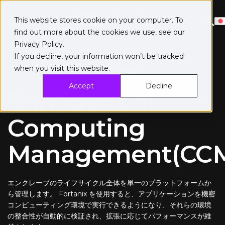
This website stores cookie on your computer. To
find out more about the cookies we use, see our
Privacy Policy
.
If you decline, your information won’t be tracked
when you visit this website.
Confidential Computing Manager
Accept
Decline
Confidential
Computing
Management(CC
エンクレーブのライフサイクル全体を単一のプラットフォームか
ら管理します。 Fortanix を使用すると、アプリケーションを機密
コンピューティング環境で実行できるようになり、それらの環境
の整合性が自動的に検証され、拡張に応じてパフォーマンスが維