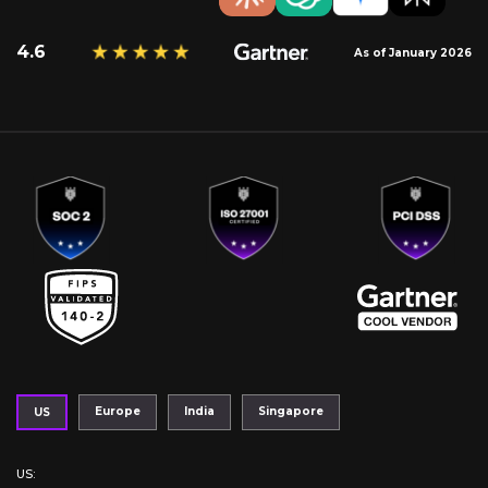
4.6
As of January 2026
Europe
India
Singapore
US
US
: