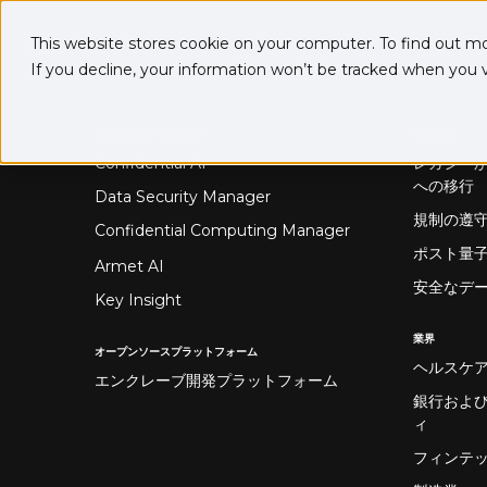
This website stores cookie on your computer. To find out m
If you decline, your information won’t be tracked when you vi
プラットホーム
ソリュー
Fortanix Platform
使用例s
Confidential AI
レガシー
への移行
Data Security Manager
規制の遵
Confidential Computing Manager
ポスト量
Armet AI
安全なデ
Key Insight
業界
オープンソースプラットフォーム
ヘルスケ
エンクレーブ開発プラットフォーム
銀行およ
ィ
フィンテ