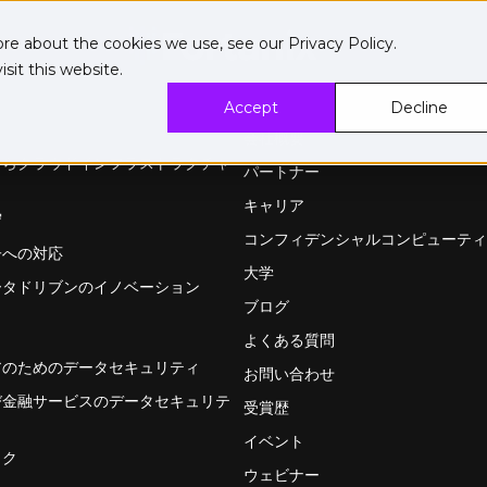
ore about the cookies we use, see our
Privacy Policy
.
sit this website.
ション
会社
Accept
Decline
会社概要
からクラウドインフラストラクチャ
パートナー
キャリア
守
コンフィデンシャルコンピューティ
子への対応
大学
ータドリブンのイノベーション
ブログ
よくある質問
アのためのデータセキュリティ
お問い合わせ
び金融サービスのデータセキュリテ
受賞歴
イベント
ック
ウェビナー