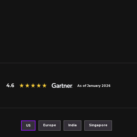
4.6
As of January 2026
Europe
India
Singapore
US