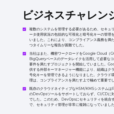
ビジネスチャレン
複数のシステムを管理する必要があるため、セキュ
ータ使用状況の包括的な可視化と暗号化キーの管理
いました。これにより、コンプライアンス義務を満
つタイムリーな報告が困難でした。
当社はまた、機密ワークロードをGoogle Cloud（
BigQueryベースのデータレイクを活用して必要な
要件を満たすプロジェクトを開始していました。Googl
供する外部キーマネージャー機能により、組織はク
号化キーを管理できるようになりました。クラウド
理は、コンプライアンスを満たす上で極めて重要で
既存のクラウドネイティブなHSM/KMSシステムはRE
のDevOpsツールをサポートしておらず、CI/CD
でした。このため、DevOpsにセキュリティを統合
で、セキュリティ管理が非常に複雑になっていまし