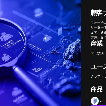
顧客
フォーチュ
リーダー
ェア、通
製造、販
産業
情報技術
ユー
クラウド
商品
デー