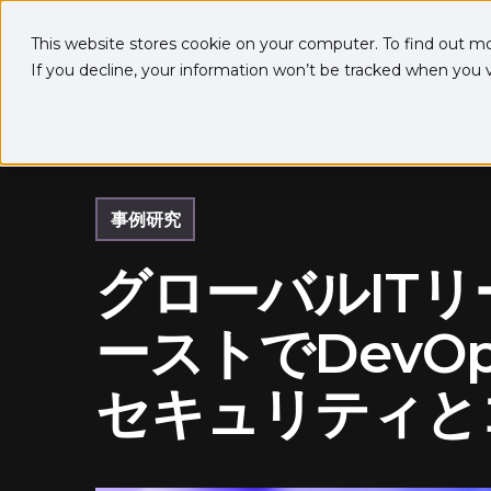
This website stores cookie on your computer. To find out m
If you decline, your information won’t be tracked when you vi
事例研究
グローバルITリ
ーストでDev
セキュリティと