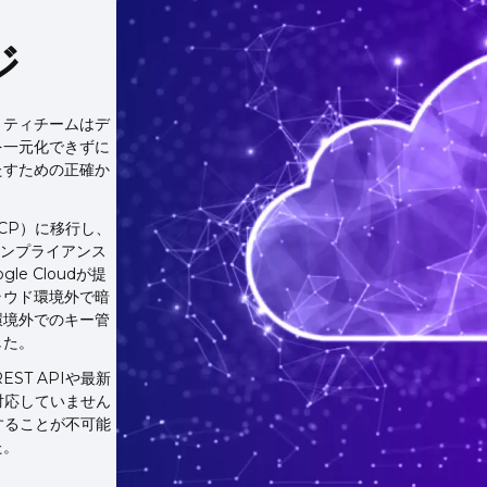
ジ
リティチームはデ
を一元化できずに
たすための正確か
GCP）に移行し、
コンプライアンス
e Cloudが提
ラウド環境外で暗
環境外でのキー管
した。
ST APIや最新
に対応していません
することが不可能
た。