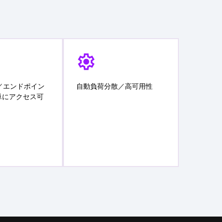
。
／エンドポイン
自動負荷分散／高可用性
単にアクセス可