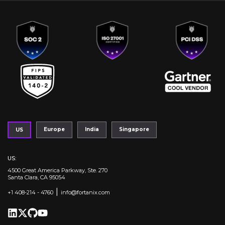
Europe
India
Singapore
US
US
:
4500 Great America Parkway, Ste. 270
Santa Clara, CA 95054
|
+1 408-214 - 4760
info@fortanix.com