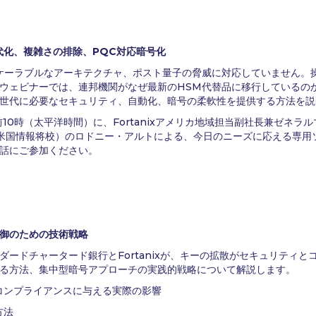
代化、複雑さの排除、PQC対応暗号化
ケーラブルなアーキテクチャ、ポスト量子の脅威に対応していません。
ェビナーでは、連邦機関がなぜ最新のHSM代替品に移行しているのか、そし
世代に必要なセキュリティ、自動化、暗号の柔軟性を提供する方法を説
午前10時（太平洋時間）に、Fortanixアメリカ地域担当副社長兼ゼネ
（元米国情報将校）のロドニー・アルトによる、今日のニーズに応える専
話にご参加ください。
御のための技術戦略
ダードチャータード銀行とFortanixが、キーの拡散がセキュリティ
る方法、集中型暗号アプローチの実践的戦略について解説します。
コンプライアンスに与える実際の影響
方法