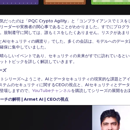
ったのは「PQC Crypto Agility」と「コンプライアンスでミ
リーダーや実務者の関心事であることがわかりました。すでにプログラ
。規制遵守に関しては、誰もミスをしたくありません。リスクがあまり
とAIセキュリティの綱渡り」でした。多くの会話は、モデルへのデータ
確保に集中していました。
晴らしいイベントであり、セキュリティの未来がすでに訪れているとい
ットトピックを詳しく解説していきます。
リーズ
ポッドキャストシリーズへようこそ。AIとデータセキュリティの現実的な課題
システムのセキュリティに関するCEOの視点と、AIセキュリティとデー
登場しますので、
YouTubeチャンネル
を購読してシリーズの展開をお
解明 | Armet AI | CEOの視点