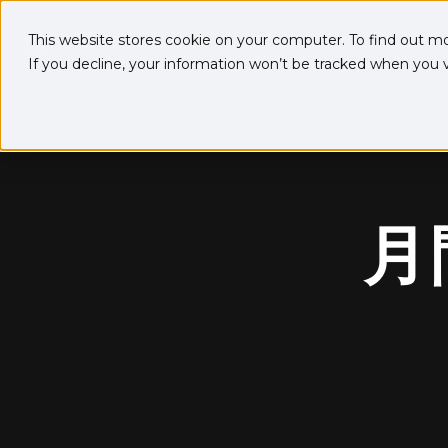
This website stores cookie on your computer. To find out m
If you decline, your information won’t be tracked when you vi
月