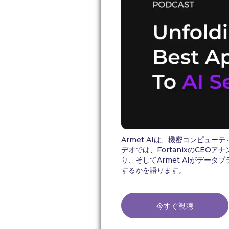
Armet AIは、機密コンピュ
デオでは、FortanixのCE
り、そしてArmet AIがデ
するかを語ります。
今すぐ視聴