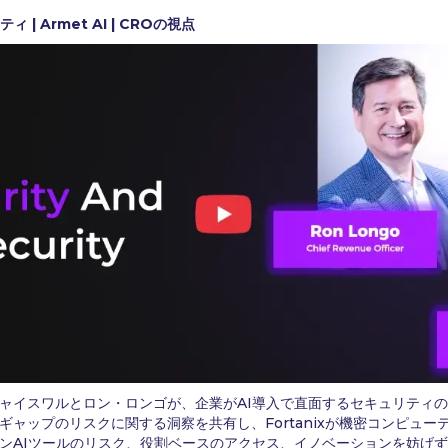
| Armet AI | CROの視点
ャイスワルとロン・ロンゴが、企業がAI導入で直面するセキュリティの課
ギャップのリスクに関する洞察を共有し、Fortanixが機密コンピュ
ンAIツールのリスク、役割ベースのアクセス、イノベーションを妨げず