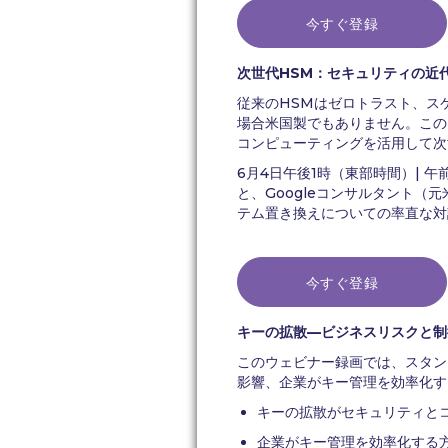
今すぐ登録
次世代HSM：セキュリティの近
従来のHSMはゼロトラスト、ス
場合米国製でもありません。このウ
コンピューティングを活用して次
6月4日午後1時（東部時間）| 
と、Googleコンサルタント
テム置き換えについての率直な対
今すぐ登録
キーの拡散—ビジネスリスクと制
このウェビナー録画では、スタン
影響、企業がキー管理を効率化す
キーの拡散がセキュリティと
企業がキー管理を効率化する