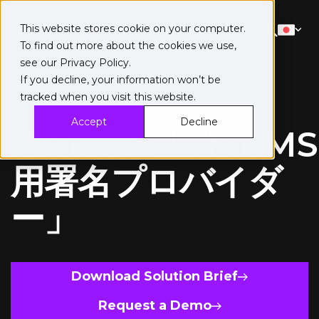
This website stores cookie on your computer.
To find out more about the cookies we use,
see our
Privacy Policy
.
If you decline, your information won’t be
tracked when you visit this website.
ソリューション概要
Accept
Decline
Fortanix「TMKMS
用署名プロバイダ
ー」
Download Solution Brief
Request a Demo