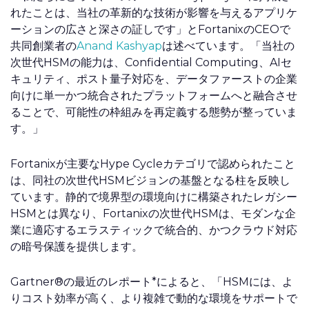
れたことは、当社の革新的な技術が影響を与えるアプリケ
ーションの広さと深さの証しです」とFortanixのCEOで
共同創業者の
Anand Kashyap
は述べています。「当社の
次世代HSMの能力は、Confidential Computing、AIセ
キュリティ、ポスト量子対応を、データファーストの企業
向けに単一かつ統合されたプラットフォームへと融合させ
ることで、可能性の枠組みを再定義する態勢が整っていま
す。」
Fortanixが主要なHype Cycleカテゴリで認められたこと
は、同社の次世代HSMビジョンの基盤となる柱を反映し
ています。静的で境界型の環境向けに構築されたレガシー
HSMとは異なり、Fortanixの次世代HSMは、モダンな企
業に適応するエラスティックで統合的、かつクラウド対応
の暗号保護を提供します。
Gartner®の最近のレポート*によると、「HSMには、よ
りコスト効率が高く、より複雑で動的な環境をサポートで