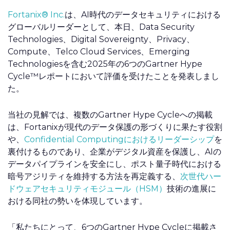
Fortanix® Inc.
は、AI時代のデータセキュリティにおける
グローバルリーダーとして、本日、Data Security
Technologies、Digital Sovereignty、Privacy、
Compute、Telco Cloud Services、Emerging
Technologiesを含む2025年の6つのGartner Hype
Cycle™レポートにおいて評価を受けたことを発表しまし
た。
当社の見解では、複数のGartner Hype Cycleへの掲載
は、Fortanixが現代のデータ保護の形づくりに果たす役割
や、
Confidential Computingにおけるリーダーシップ
を
裏付けるものであり、企業がデジタル資産を保護し、AIの
データパイプラインを安全にし、ポスト量子時代における
暗号アジリティを維持する方法を再定義する、
次世代ハー
ドウェアセキュリティモジュール（HSM）
技術の進展に
おける同社の勢いを体現しています。
「私たちにとって、6つのGartner Hype Cycleに掲載さ