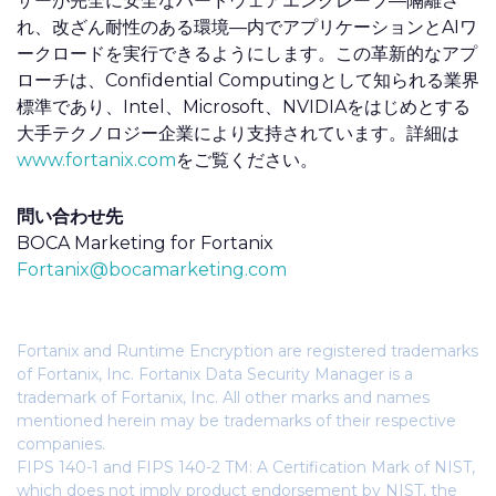
ザーが完全に安全なハードウェアエンクレーブ—隔離さ
れ、改ざん耐性のある環境—内でアプリケーションとAIワ
ークロードを実行できるようにします。この革新的なアプ
ローチは、Confidential Computingとして知られる業界
標準であり、Intel、Microsoft、NVIDIAをはじめとする
大手テクノロジー企業により支持されています。詳細は
www.fortanix.com
をご覧ください。
問い合わせ先
BOCA Marketing for Fortanix
Fortanix@bocamarketing.com
Fortanix and Runtime Encryption are registered trademarks
of Fortanix, Inc. Fortanix Data Security Manager is a
trademark of Fortanix, Inc. All other marks and names
mentioned herein may be trademarks of their respective
companies.
FIPS 140-1 and FIPS 140-2 TM: A Certification Mark of NIST,
which does not imply product endorsement by NIST, the